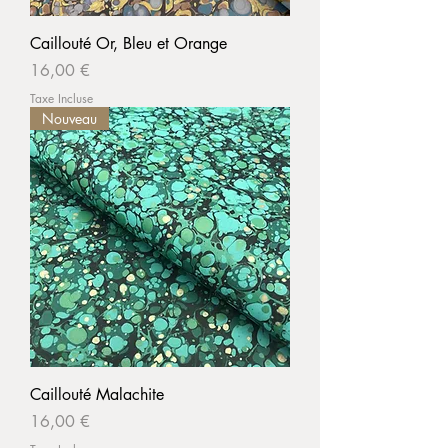
Caillouté Or, Bleu et Orange
Prix
16,00 €
Taxe Incluse
Nouveau
Caillouté Malachite
Prix
16,00 €