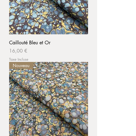
Caillouté Bleu et Or
Prix
16,00 €
Taxe Incluse
Nouveau