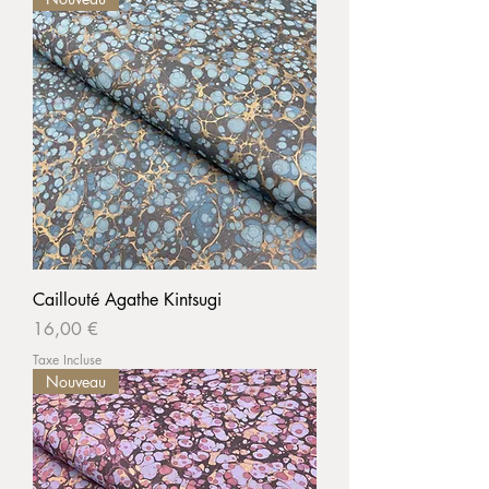
Caillouté Agathe Kintsugi
Prix
16,00 €
Taxe Incluse
Nouveau