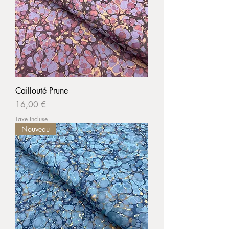
Caillouté Prune
Prix
16,00 €
Taxe Incluse
Nouveau