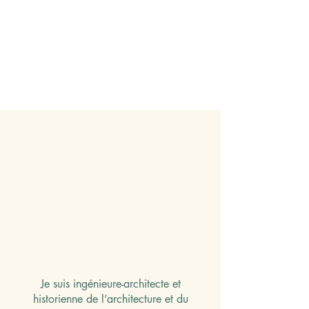
which we are now helping to make”.
William Morris, Preface to
Medieval Lore from Bartholomew
Anglicus, by Robert Steele, 1905,
p.XII.
Je suis ingénieure-architecte et
historienne de l’architecture et du